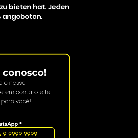
zu bieten hat. Jeden
s angeboten.
o
conosco!
e o nosso
e em contato e te
o para você!
atsApp