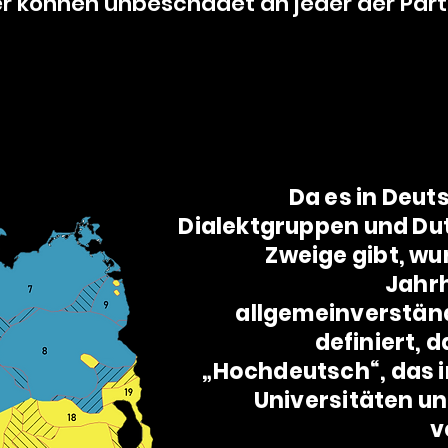
ler können unbeschadet an jeder der Par
Da es in Deut
Dialektgruppen und Du
Zweige gibt, wu
Jahr
allgemeinverstän
definiert, 
„Hochdeutsch“, das i
Universitäten 
v