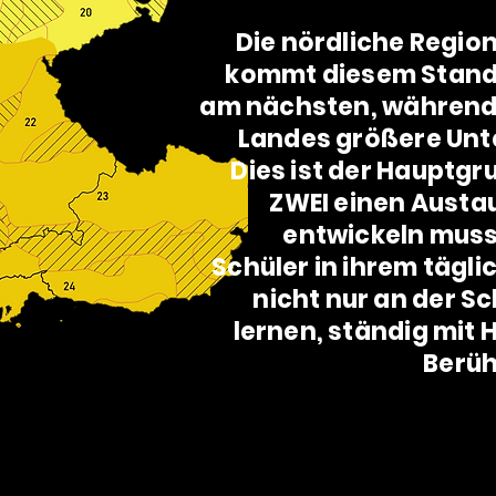
Die nördliche Regio
kommt diesem Stan
am nächsten, während 
Landes größere Unte
Dies ist der Hauptgr
ZWEI einen Austa
entwickeln muss
Schüler in ihrem tägl
nicht nur an der Sc
lernen, ständig mit
Berü