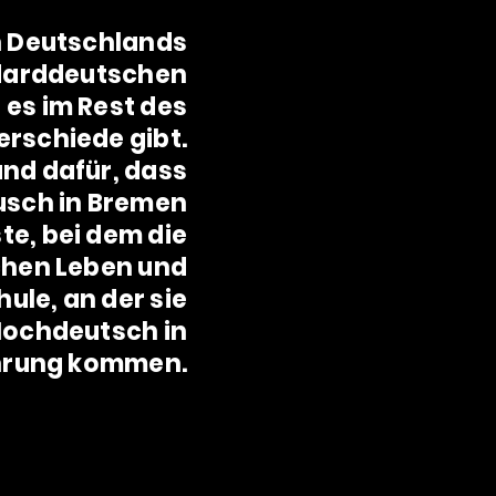
n Deutschlands
darddeutschen
es im Rest des
rschiede gibt.
und dafür, dass
usch in Bremen
te, bei dem die
ichen Leben und
hule, an der sie
 Hochdeutsch in
hrung kommen.