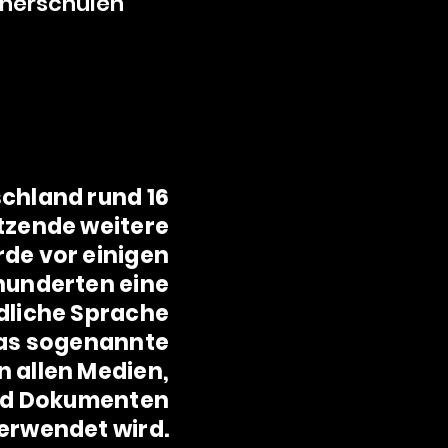
tnerschulen
schland rund 16
tzende weitere
rde vor einigen
hunderten eine
dliche Sprache
das sogenannte
n allen Medien,
und Dokumenten
erwendet wird.