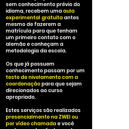
sem conhecimento prévio do
idioma, recebem uma
aula
experimental gratuita
antes
mesmo de fazerem a
matrícula para que tenham
um primeiro contato com o
alemão e conheçam a
metodologia da escola.
Os que já possuem
conhecimento passam por um
teste de nivelamento com a
coordenação
para que sejam
direcionados ao curso
apropriado.
Estes serviços são realizados
presencialmente na ZWEI ou
por vídeo chamada
e você